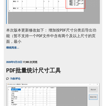
本次版本更新修改如下： 增加按PDF尺寸分类后导出功
能（暂不支持一个PDF文件中含有两个及以上尺寸的页
面，最小
PDF
继续阅读
…
批
量
统
计
2020年9月23日
17,985 次浏览
尺
PDF批量统计尺寸工具
寸
工
具
75条评论
1.2
版